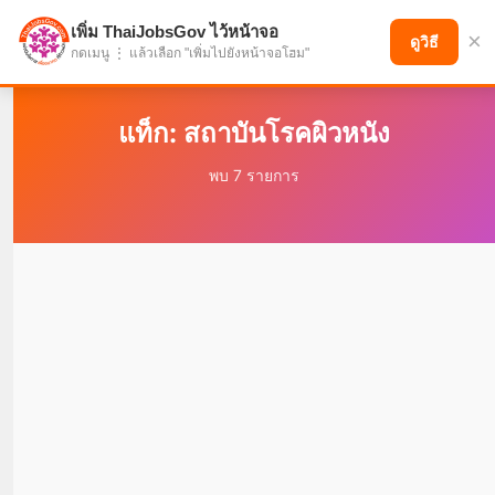
เพิ่ม ThaiJobsGov ไว้หน้าจอ
×
แบ่งปันโอกาส เพื่ออนาคตที่ก้าวหน้า
ดูวิธี
กดเมนู ⋮ แล้วเลือก "เพิ่มไปยังหน้าจอโฮม"
แท็ก: สถาบันโรคผิวหนัง
พบ 7 รายการ