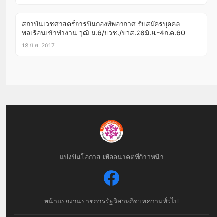
สถาบันเวชศาสตร์การบินกองทัพอากาศ รับสมัครบุคคล
พลเรือนเข้าทำงาน วุฒิ ม.6/ปวช./ปวส.28มิ.ย.-4ก.ค.60
18 มิ.ย. 2017
แบ่งปันโอกาส เพื่ออนาคตที่ก้าวหน้า
หน้าแรก
งานราชการ
รัฐวิสาหกิจ
บทความทั่วไป