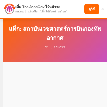
เพิ่ม ThaiJobsGov ไว้หน้าจอ
×
แบ่งปันโอกาส เพื่ออนาคตที่ก้าวหน้า
ดูวิธี
กดเมนู ⋮ แล้วเลือก "เพิ่มไปยังหน้าจอโฮม"
แท็ก: สถาบันเวชศาสตร์การบินกองทัพ
อากาศ
พบ 3 รายการ