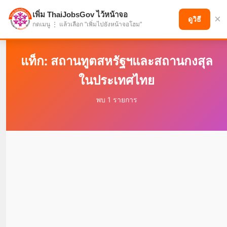
เพิ่ม ThaiJobsGov ไว้หน้าจอ
×
แบ่งปันโอกาส เพื่ออนาคตที่ก้าวหน้า
ดูวิธี
กดเมนู ⋮ แล้วเลือก "เพิ่มไปยังหน้าจอโฮม"
แท็ก: สถานทูตสหรัฐฯและสถานกงสุล
ในประเทศไทย
พบ 1 รายการ