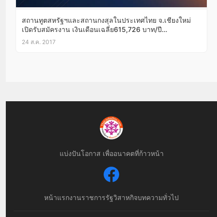
สถานทูตสหรัฐฯและสถานกงสุลในประเทศไทย จ.เชียงใหม่
เปิดรับสมัครงาน เงินเดือนเฉลี่ย615,726 บาท/ปี
บัดนี้-7ก.ย.60
24 ส.ค. 2017
แบ่งปันโอกาส เพื่ออนาคตที่ก้าวหน้า
หน้าแรก
งานราชการ
รัฐวิสาหกิจ
บทความทั่วไป