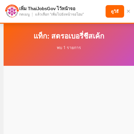
เพิ่ม ThaiJobsGov ไว้หน้าจอ
×
แบ่งปันโอกาส เพื่ออนาคตที่ก้าวหน้า
ดูวิธี
กดเมนู ⋮ แล้วเลือก "เพิ่มไปยังหน้าจอโฮม"
แท็ก: สตรอเบอรี่ชีสเค้ก
พบ 1 รายการ