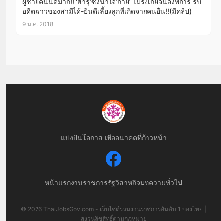
ผู้ชายคนนี้ดีมาก!! ‘ฮารุ’ซึ้งน้ำใจ’กาย’ ไม่รังเกียจน้องพิการ รับ
อดีตฉาวของสามีได้-ยินดีเลี้ยงลูกที่เกิดจากคนอื่น!!(มีคลิป)
9 ม.ค. 2018
แบ่งปันโอกาส เพื่ออนาคตที่ก้าวหน้า
หน้าแรก
งานราชการ
รัฐวิสาหกิจ
บทความทั่วไป
© 2026 ThaiJobsGov.com - เว็บไซต์รวมงานราชการอันดับ 1 ของไทย |
สงวนลิขสิทธิ์ตามกฎหมาย