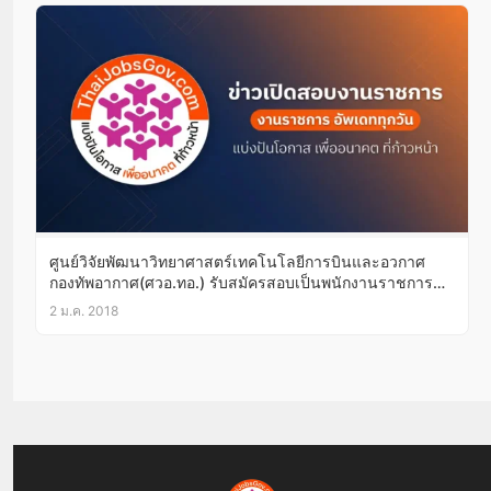
ศูนย์วิจัยพัฒนาวิทยาศาสตร์เทคโนโลยีการบินและอวกาศ
กองทัพอากาศ(ศวอ.ทอ.) รับสมัครสอบเป็นพนักงานราชการ
วุฒิ ม.3/ม.6/ปวช.11-22ม.ค.61
2 ม.ค. 2018