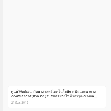
ศูนย์วิจัยพัฒนาวิทยาศาสตร์เทคโนโลยีการบินและอวกาศ
กองทัพอากาศ(ศวอ.ทอ.)รับสมัครช่างไฟฟ้าอาวุธ-ช่างกล
โรงงาน วุฒิ ปวช.บัดนี้-29มี.ค.62
21 มี.ค. 2019