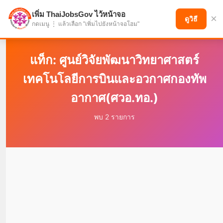
เพิ่ม ThaiJobsGov ไว้หน้าจอ
×
แบ่งปันโอกาส เพื่ออนาคตที่ก้าวหน้า
ดูวิธี
กดเมนู ⋮ แล้วเลือก "เพิ่มไปยังหน้าจอโฮม"
แท็ก: ศูนย์วิจัยพัฒนาวิทยาศาสตร์
เทคโนโลยีการบินและอวกาศกองทัพ
อากาศ(ศวอ.ทอ.)
พบ 2 รายการ