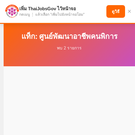
เพิ่ม ThaiJobsGov ไว้หน้าจอ
×
แบ่งปันโอกาส เพื่ออนาคตที่ก้าวหน้า
ดูวิธี
กดเมนู ⋮ แล้วเลือก "เพิ่มไปยังหน้าจอโฮม"
แท็ก: ศูนย์พัฒนาอาชีพคนพิการ
พบ 2 รายการ