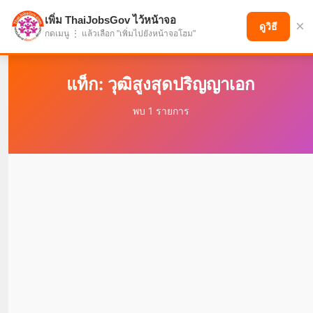
เพิ่ม ThaiJobsGov ไว้หน้าจอ
×
แบ่งปันโอกาส เพื่ออนาคตที่ก้าวหน้า
ดูวิธี
กดเมนู ⋮ แล้วเลือก "เพิ่มไปยังหน้าจอโฮม"
แท็ก: วุฒิสูงสุดปริญญาเอก
พบ 1 รายการ