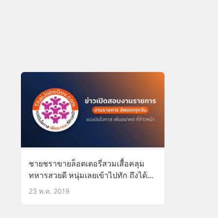
ชายชราขายล็อตเตอรี่สวมเสื้อคลุม
ทหารสวยดี หนุ่มเลยเข้าไปทัก ถึงได้รู้
ว่าคุณตาคนนี้คือวีรชนสงคราม
23 พ.ค. 2019
เกาหลี-ราชสกุลดัง คุณตากล่าวน่า
ประทับใจ “สกุลอะไรก็เหมือนกันแหละ