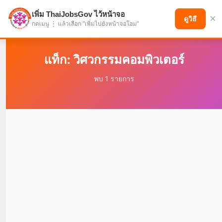
เพิ่ม ThaiJobsGov ไว้หน้าจอ
×
แบ่งปันโอกาส เพื่ออนาคตที่ก้าวหน้า
ดูวิธี
กดเมนู ⋮ แล้วเลือก "เพิ่มไปยังหน้าจอโฮม"
แท็ก: วิศวกรรมคอมพิวเตอร์
พบ 1 รายการ