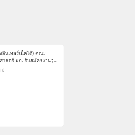
งอินเทอร์เน็ตได้) คณะ
ศาสตร์ มก. รับสมัครงานวุฒิ
นี้-31ส.ค.59
016