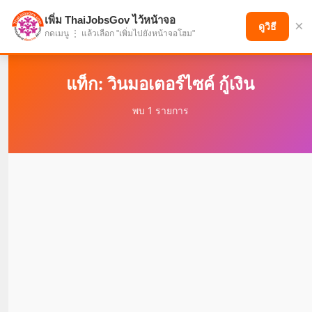
เพิ่ม ThaiJobsGov ไว้หน้าจอ
×
แบ่งปันโอกาส เพื่ออนาคตที่ก้าวหน้า
ดูวิธี
กดเมนู ⋮ แล้วเลือก "เพิ่มไปยังหน้าจอโฮม"
แท็ก: วินมอเตอร์ไซค์ กู้เงิน
พบ 1 รายการ