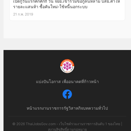
เปิดกู้วันแรกคึกคัก!! วิน จยย.เข้าร่วมขอกู้ล้นหลาม บสย.ค้ำให้
รายละแสนห้า ซื้อคันใหม่-ใช้หนี้นอกระบบ
21 ก.พ. 2019
แบ่งปันโอกาส เพื่ออนาคตที่ก้าวหน้า
หน้าแรก
งานราชการ
รัฐวิสาหกิจ
บทความทั่วไป
© 2026 ThaiJobsGov.com - เว็บไซต์รวมงานราชการอันดับ 1 ของไทย |
สงวนลิขสิทธิ์ตามกฎหมาย