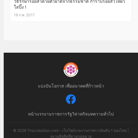
วิธีรักษารอยสิวด้วยตัวยาดีจากธรรมชาติ กำราบรอยสิวให้ผิว
ใสปิ๊ง !
19 ก.พ. 2017
แบ่งปันโอกาส เพื่ออนาคตที่ก้าวหน้า
หน้าแรก
งานราชการ
รัฐวิสาหกิจ
บทความทั่วไป
© 2026 ThaiJobsGov.com - เว็บไซต์รวมงานราชการอันดับ 1 ของไทย |
สงวนลิขสิทธิ์ตามกฎหมาย