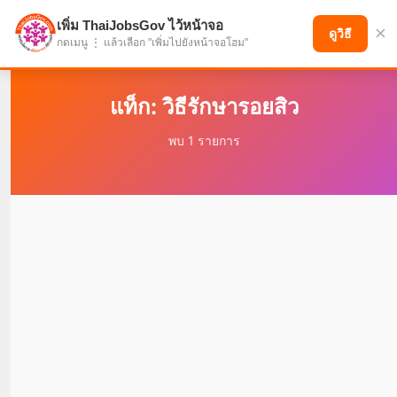
เพิ่ม ThaiJobsGov ไว้หน้าจอ
×
แบ่งปันโอกาส เพื่ออนาคตที่ก้าวหน้า
ดูวิธี
กดเมนู ⋮ แล้วเลือก "เพิ่มไปยังหน้าจอโฮม"
แท็ก: วิธีรักษารอยสิว
พบ 1 รายการ