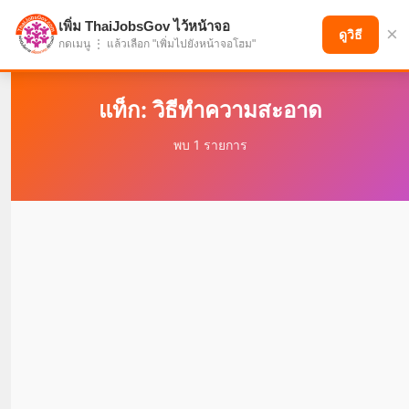
เพิ่ม ThaiJobsGov ไว้หน้าจอ
×
แบ่งปันโอกาส เพื่ออนาคตที่ก้าวหน้า
ดูวิธี
กดเมนู ⋮ แล้วเลือก "เพิ่มไปยังหน้าจอโฮม"
แท็ก: วิธีทำความสะอาด
พบ 1 รายการ