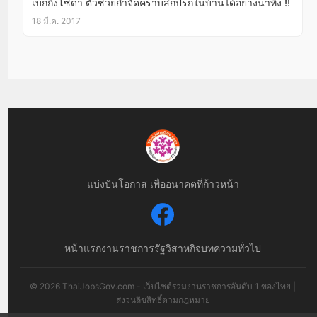
เบกกิ้งโซดา ตัวช่วยกำจัดคราบสกปรกในบ้านได้อย่างน่าทึ่ง !!
18 มี.ค. 2017
แบ่งปันโอกาส เพื่ออนาคตที่ก้าวหน้า
หน้าแรก
งานราชการ
รัฐวิสาหกิจ
บทความทั่วไป
© 2026 ThaiJobsGov.com - เว็บไซต์รวมงานราชการอันดับ 1 ของไทย |
สงวนลิขสิทธิ์ตามกฎหมาย