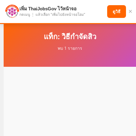
เพิ่ม ThaiJobsGov ไว้หน้าจอ
×
แบ่งปันโอกาส เพื่ออนาคตที่ก้าวหน้า
ดูวิธี
กดเมนู ⋮ แล้วเลือก "เพิ่มไปยังหน้าจอโฮม"
แท็ก: วิธีกำจัดสิว
พบ 1 รายการ