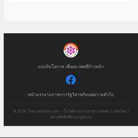
แบ่งปันโอกาส เพื่ออนาคตที่ก้าวหน้า
หน้าแรก
งานราชการ
รัฐวิสาหกิจ
บทความทั่วไป
© 2026 ThaiJobsGov.com - เว็บไซต์รวมงานราชการอันดับ 1 ของไทย |
สงวนลิขสิทธิ์ตามกฎหมาย