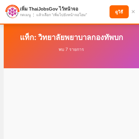
เพิ่ม ThaiJobsGov ไว้หน้าจอ
×
แบ่งปันโอกาส เพื่ออนาคตที่ก้าวหน้า
ดูวิธี
กดเมนู ⋮ แล้วเลือก "เพิ่มไปยังหน้าจอโฮม"
แท็ก: วิทยาลัยพยาบาลกองทัพบก
พบ 7 รายการ