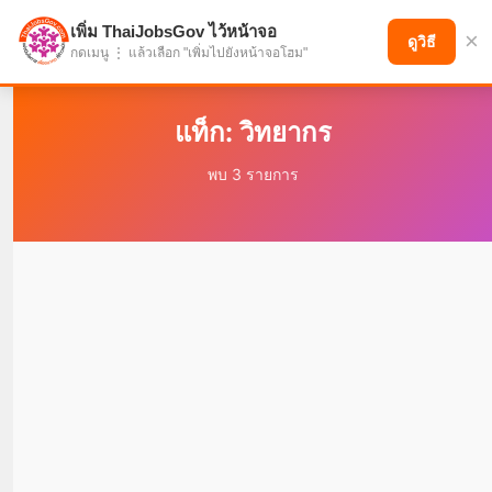
เพิ่ม ThaiJobsGov ไว้หน้าจอ
×
แบ่งปันโอกาส เพื่ออนาคตที่ก้าวหน้า
ดูวิธี
กดเมนู ⋮ แล้วเลือก "เพิ่มไปยังหน้าจอโฮม"
แท็ก: วิทยากร
พบ 3 รายการ