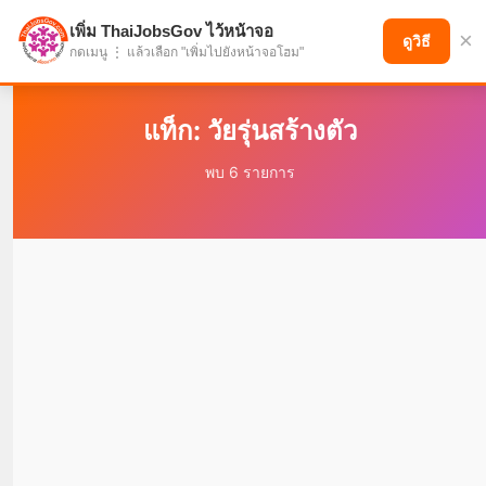
เพิ่ม ThaiJobsGov ไว้หน้าจอ
×
แบ่งปันโอกาส เพื่ออนาคตที่ก้าวหน้า
ดูวิธี
กดเมนู ⋮ แล้วเลือก "เพิ่มไปยังหน้าจอโฮม"
แท็ก: วัยรุ่นสร้างตัว
พบ 6 รายการ