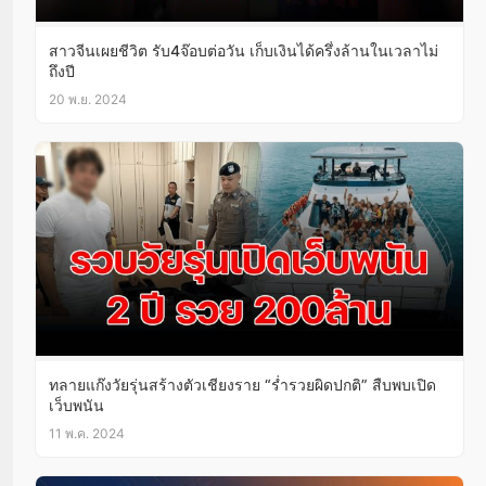
สาวจีนเผยชีวิต รับ4จ๊อบต่อวัน เก็บเงินได้ครึ่งล้านในเวลาไม่
ถึงปี
20 พ.ย. 2024
ทลายแก๊งวัยรุ่นสร้างตัวเชียงราย “ร่ำรวยผิดปกติ” สืบพบเปิด
เว็บพนัน
11 พ.ค. 2024