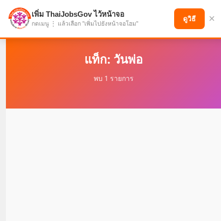
เพิ่ม ThaiJobsGov ไว้หน้าจอ
×
แบ่งปันโอกาส เพื่ออนาคตที่ก้าวหน้า
ดูวิธี
กดเมนู ⋮ แล้วเลือก "เพิ่มไปยังหน้าจอโฮม"
แท็ก: วันพ่อ
พบ 1 รายการ