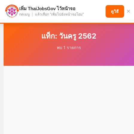
เพิ่ม ThaiJobsGov ไว้หน้าจอ
×
แบ่งปันโอกาส เพื่ออนาคตที่ก้าวหน้า
ดูวิธี
กดเมนู ⋮ แล้วเลือก "เพิ่มไปยังหน้าจอโฮม"
แท็ก: วันครู 2562
พบ 1 รายการ