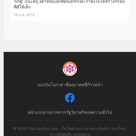
‘บิ๊กตู่’ แนะครู อย่าสอนเด็กคิดนอกกรอบ ถ้ายังไม่ได้สร้างกรอบ
ที่ดีให้เด็ก
16 ม.ค. 2019
แบ่งปันโอกาส เพื่ออนาคตที่ก้าวหน้า
หน้าแรก
งานราชการ
รัฐวิสาหกิจ
บทความทั่วไป
© 2026 ThaiJobsGov.com - เว็บไซต์รวมงานราชการอันดับ 1 ของไทย |
สงวนลิขสิทธิ์ตามกฎหมาย