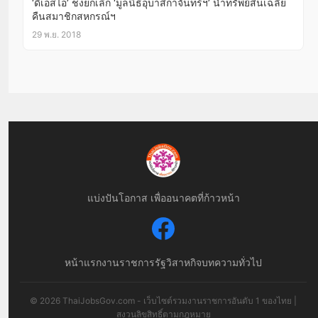
‘ดีเอสไอ’ ชงยกเลิก ‘มูลนิธิอุบาสิกาจันทร์ฯ’ นำทรัพย์สินเฉลี่ย
คืนสมาชิกสหกรณ์ฯ
29 พ.ย. 2018
แบ่งปันโอกาส เพื่ออนาคตที่ก้าวหน้า
หน้าแรก
งานราชการ
รัฐวิสาหกิจ
บทความทั่วไป
© 2026 ThaiJobsGov.com - เว็บไซต์รวมงานราชการอันดับ 1 ของไทย |
สงวนลิขสิทธิ์ตามกฎหมาย