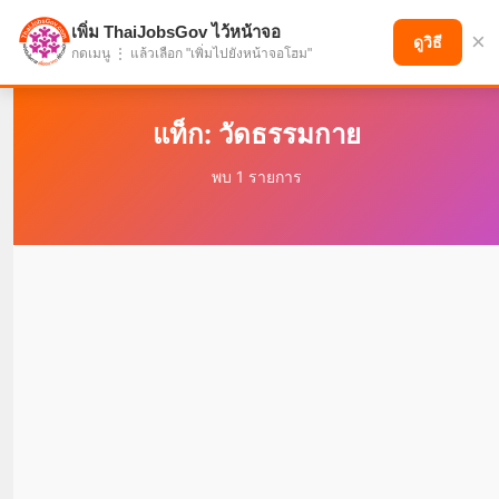
เพิ่ม ThaiJobsGov ไว้หน้าจอ
×
แบ่งปันโอกาส เพื่ออนาคตที่ก้าวหน้า
ดูวิธี
กดเมนู ⋮ แล้วเลือก "เพิ่มไปยังหน้าจอโฮม"
แท็ก: วัดธรรมกาย
พบ 1 รายการ