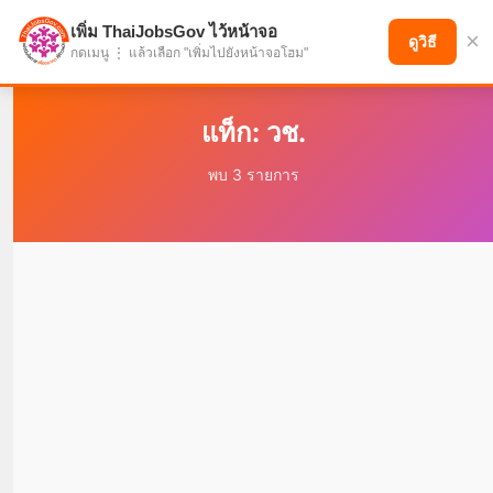
เพิ่ม ThaiJobsGov ไว้หน้าจอ
×
แบ่งปันโอกาส เพื่ออนาคตที่ก้าวหน้า
ดูวิธี
กดเมนู ⋮ แล้วเลือก "เพิ่มไปยังหน้าจอโฮม"
แท็ก: วช.
พบ 3 รายการ