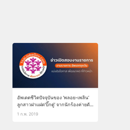
อัพเดตชีวิตปัจจุบันของ ‘พลอย-เพลิน’
ลูกสาวฝาแฝด’บิ๊กตู่’ จากนักร้องค่ายดัง
ปลีกตัวไปทำงานที่รัก ไม่คิดเป็นทหาร
1 ก.พ. 2019
เพราะเห็นพ่อลำบาก