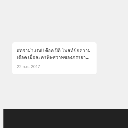
#ดราม่าแรง!! ต๊อด ปิติ โพสท์ข้อความ
เดือด เมื่อละครพิษสวาทของภรรยา
สาว ไม่ได้ทำรับรางวัล “นาฎราช”
22 ก.ค. 2017