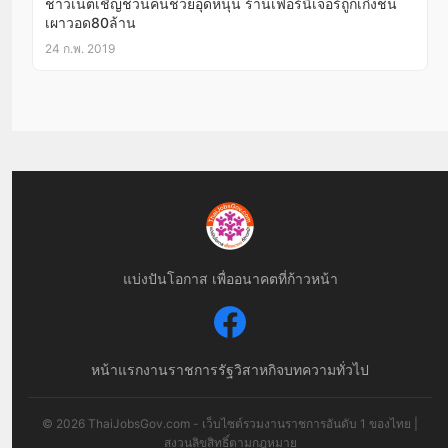
ชาวเน็ตเชิญชวนคนช่วยอุดหนุน ร้านเฟอร์นิเจอร์ถูกเก๋งชน
เผาวอด80ล้าน
24 ก.พ. 2019
แบ่งปันโอกาส เพื่ออนาคตที่ก้าวหน้า
หน้าแรก
งานราชการ
รัฐวิสาหกิจ
บทความทั่วไป
© 2026 ThaiJobsGov.com - เว็บไซต์รวมงานราชการอันดับ 1 ของไทย |
สงวนลิขสิทธิ์ตามกฎหมาย