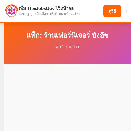
เพิ่ม ThaiJobsGov ไว้หน้าจอ
×
แบ่งปันโอกาส เพื่ออนาคตที่ก้าวหน้า
ดูวิธี
กดเมนู ⋮ แล้วเลือก "เพิ่มไปยังหน้าจอโฮม"
แท็ก: ร้านเฟอร์นิเจอร์ บังอัช
พบ 1 รายการ