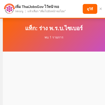
เพิ่ม ThaiJobsGov ไว้หน้าจอ
×
แบ่งปันโอกาส เพื่ออนาคตที่ก้าวหน้า
ดูวิธี
กดเมนู ⋮ แล้วเลือก "เพิ่มไปยังหน้าจอโฮม"
แท็ก: ร่าง พ.ร.บ.ไซเบอร์
พบ 1 รายการ