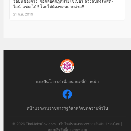
รอบนี้ของจริง! จ่อคลอดกฎหมายไซเบอร์ ล้วงลับถึงโพสต์-
ไลน์-แชต ได้!! โดยไม่ต้องขอหมายศาล!!
21 ก.พ. 2019
แบ่งปันโอกาส เพื่ออนาคตที่ก้าวหน้า
หน้าแรก
งานราชการ
รัฐวิสาหกิจ
บทความทั่วไป
© 2026 ThaiJobsGov.com - เว็บไซต์รวมงานราชการอันดับ 1 ของไทย |
สงวนลิขสิทธิ์ตามกฎหมาย