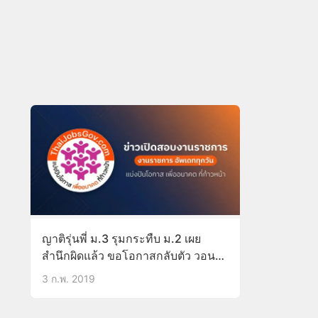
ญาติรุ่นพี่ ม.3 รุมกระทืบ ม.2 เผย
สำนึกผิดแล้ว ขอโอกาสกลับตัว วอน
โซเชียลยุติล่าค่าหัว อีกฝ่ายไม่ติดใจ
3 ก.พ. 2019
วอนจบ