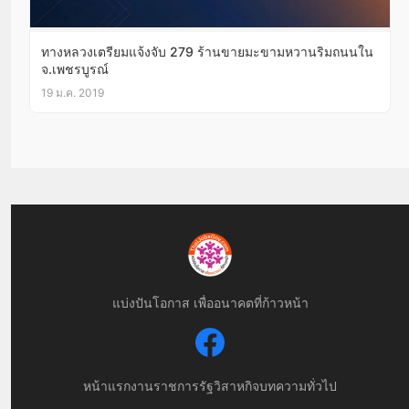
ทางหลวงเตรียมแจ้งจับ 279 ร้านขายมะขามหวานริมถนนใน
จ.เพชรบูรณ์
19 ม.ค. 2019
แบ่งปันโอกาส เพื่ออนาคตที่ก้าวหน้า
หน้าแรก
งานราชการ
รัฐวิสาหกิจ
บทความทั่วไป