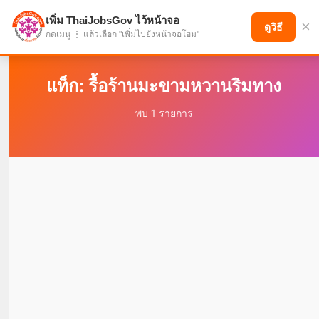
เพิ่ม ThaiJobsGov ไว้หน้าจอ
×
แบ่งปันโอกาส เพื่ออนาคตที่ก้าวหน้า
ดูวิธี
กดเมนู ⋮ แล้วเลือก "เพิ่มไปยังหน้าจอโฮม"
แท็ก: รื้อร้านมะขามหวานริมทาง
พบ 1 รายการ