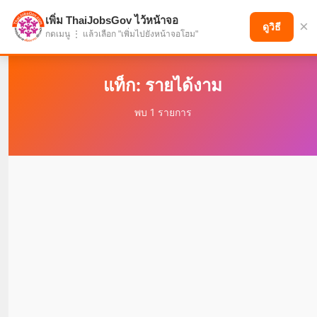
เพิ่ม ThaiJobsGov ไว้หน้าจอ
×
แบ่งปันโอกาส เพื่ออนาคตที่ก้าวหน้า
ดูวิธี
กดเมนู ⋮ แล้วเลือก "เพิ่มไปยังหน้าจอโฮม"
แท็ก: รายได้งาม
พบ 1 รายการ