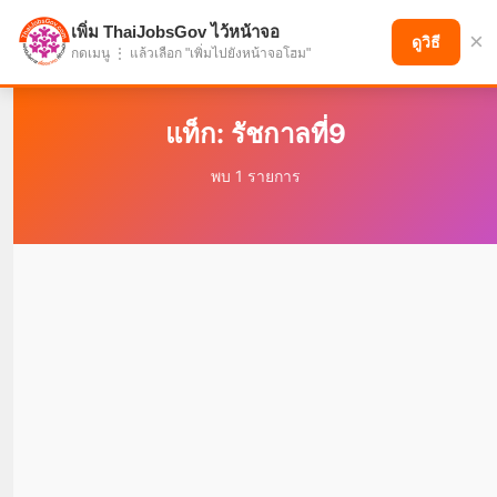
เพิ่ม ThaiJobsGov ไว้หน้าจอ
×
แบ่งปันโอกาส เพื่ออนาคตที่ก้าวหน้า
ดูวิธี
กดเมนู ⋮ แล้วเลือก "เพิ่มไปยังหน้าจอโฮม"
แท็ก: รัชกาลที่9
พบ 1 รายการ