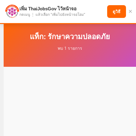
เพิ่ม ThaiJobsGov ไว้หน้าจอ
×
แบ่งปันโอกาส เพื่ออนาคตที่ก้าวหน้า
ดูวิธี
กดเมนู ⋮ แล้วเลือก "เพิ่มไปยังหน้าจอโฮม"
แท็ก: รักษาความปลอดภัย
พบ 1 รายการ