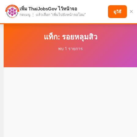
เพิ่ม ThaiJobsGov ไว้หน้าจอ
×
แบ่งปันโอกาส เพื่ออนาคตที่ก้าวหน้า
ดูวิธี
กดเมนู ⋮ แล้วเลือก "เพิ่มไปยังหน้าจอโฮม"
แท็ก: รอยหลุมสิว
พบ 1 รายการ