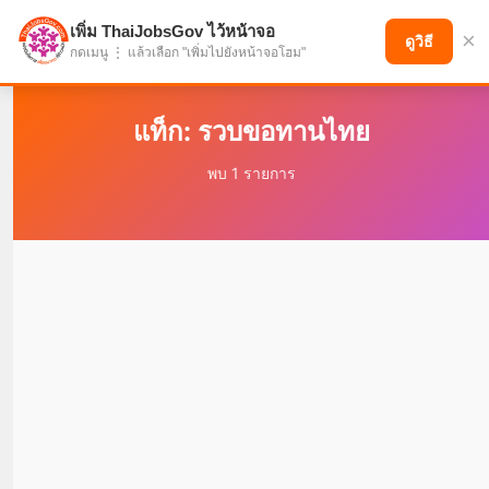
เพิ่ม ThaiJobsGov ไว้หน้าจอ
×
แบ่งปันโอกาส เพื่ออนาคตที่ก้าวหน้า
ดูวิธี
กดเมนู ⋮ แล้วเลือก "เพิ่มไปยังหน้าจอโฮม"
แท็ก: รวบขอทานไทย
พบ 1 รายการ