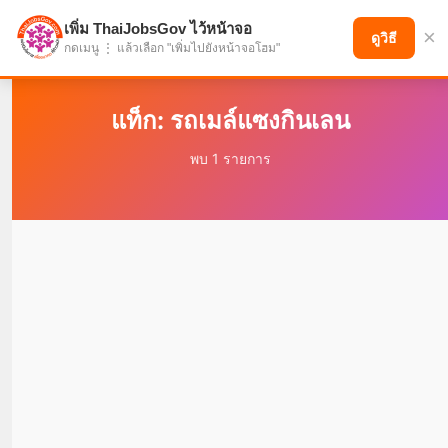
เพิ่ม ThaiJobsGov ไว้หน้าจอ
×
แบ่งปันโอกาส เพื่ออนาคตที่ก้าวหน้า
ดูวิธี
กดเมนู ⋮ แล้วเลือก "เพิ่มไปยังหน้าจอโฮม"
แท็ก: รถเมล์แซงกินเลน
พบ 1 รายการ