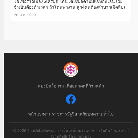
โชเฟอร์รถเมล์75เครียด โดนโซเชียลด่าปมแซงกินเลน เผย
จำเป็นต้องทำเวลา ถ้าโดนพักงาน ลูก4คนต้องลำบาก(มีคลิป)
20 ม.ค. 2019
แบ่งปันโอกาส เพื่ออนาคตที่ก้าวหน้า
หน้าแรก
งานราชการ
รัฐวิสาหกิจ
บทความทั่วไป
© 2026 ThaiJobsGov.com - เว็บไซต์รวมงานราชการอันดับ 1 ของไทย |
สงวนลิขสิทธิ์ตามกฎหมาย