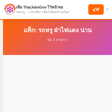
เพิ่ม ThaiJobsGov ไว้หน้าจอ
×
แบ่งปันโอกาส เพื่ออนาคตที่ก้าวหน้า
ดูวิธี
กดเมนู ⋮ แล้วเลือก "เพิ่มไปยังหน้าจอโฮม"
แท็ก: รถหรู ฝ่าไฟแดง น่าน
พบ 2 รายการ