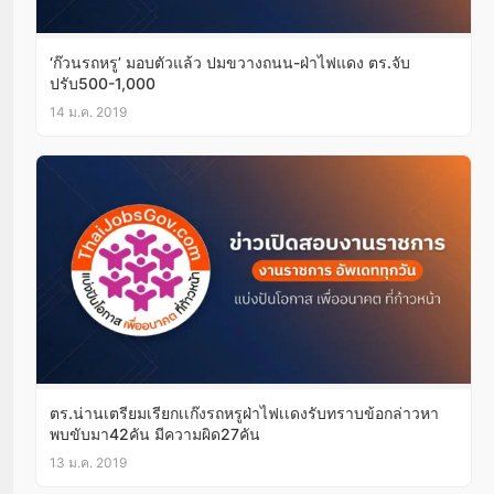
‘ก๊วนรถหรู’ มอบตัวแล้ว ปมขวางถนน-ฝ่าไฟแดง ตร.จับ
ปรับ500-1,000
14 ม.ค. 2019
ตร.น่านเตรียมเรียกเเก๊งรถหรูฝ่าไฟเเดงรับทราบข้อกล่าวหา
พบขับมา42คัน มีความผิด27คัน
13 ม.ค. 2019