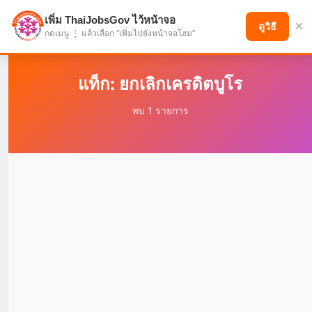
เพิ่ม ThaiJobsGov ไว้หน้าจอ
×
แบ่งปันโอกาส เพื่ออนาคตที่ก้าวหน้า
ดูวิธี
กดเมนู ⋮ แล้วเลือก "เพิ่มไปยังหน้าจอโฮม"
แท็ก: ยกเลิกเครดิตบูโร
พบ 1 รายการ