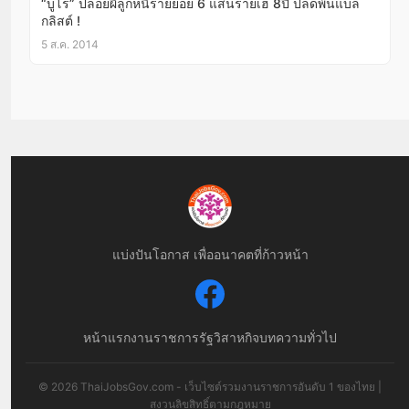
“บูโร” ปล่อยผีลูกหนี้รายย่อย 6 แสนรายเฮ 8ปี ปลดพ้นแบล็
กลิสต์ !
5 ส.ค. 2014
แบ่งปันโอกาส เพื่ออนาคตที่ก้าวหน้า
หน้าแรก
งานราชการ
รัฐวิสาหกิจ
บทความทั่วไป
© 2026 ThaiJobsGov.com - เว็บไซต์รวมงานราชการอันดับ 1 ของไทย |
สงวนลิขสิทธิ์ตามกฎหมาย