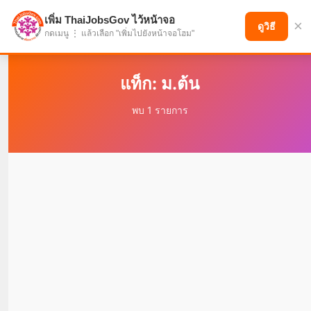
เพิ่ม ThaiJobsGov ไว้หน้าจอ
×
แบ่งปันโอกาส เพื่ออนาคตที่ก้าวหน้า
ดูวิธี
กดเมนู ⋮ แล้วเลือก "เพิ่มไปยังหน้าจอโฮม"
แท็ก: ม.ต้น
พบ 1 รายการ