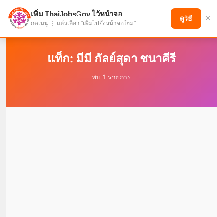
เพิ่ม ThaiJobsGov ไว้หน้าจอ
×
แบ่งปันโอกาส เพื่ออนาคตที่ก้าวหน้า
ดูวิธี
กดเมนู ⋮ แล้วเลือก "เพิ่มไปยังหน้าจอโฮม"
แท็ก: มีมี กัลย์สุดา ชนาคีรี
พบ 1 รายการ