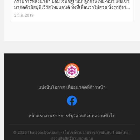
กรรมการหลั่งน้ำตา ยอมใจนักสู้! ‘มีมี’ ลูกครึ่งไทย-พม่า เผยเข้า
มาคัดตัวมิสยูนิเวิร์สไทยแลนด์ ทั้งที่เพื่อนว่าไม่สวย นั่งรถตู้จาก
แม่สอดจนเมารถ ไม่มีพี่เลี้ยง-ไม่มีเสื้อผ้ารองเท้าสวยๆใส่มาคัด
2 มิ.ย. 2019
ตัว ภาษาอังกฤษก็ไม่เก่ง เกือบถอดใจจะไม่มาแล้ว!
แบ่งปันโอกาส เพื่ออนาคตที่ก้าวหน้า
หน้าแรก
งานราชการ
รัฐวิสาหกิจ
บทความทั่วไป
© 2026 ThaiJobsGov.com - เว็บไซต์รวมงานราชการอันดับ 1 ของไทย |
สงวนลิขสิทธิ์ตามกฎหมาย