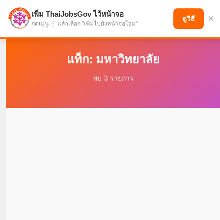
เพิ่ม ThaiJobsGov ไว้หน้าจอ
×
แบ่งปันโอกาส เพื่ออนาคตที่ก้าวหน้า
ดูวิธี
กดเมนู ⋮ แล้วเลือก "เพิ่มไปยังหน้าจอโฮม"
แท็ก: มหาวิทยาลัย
พบ 3 รายการ