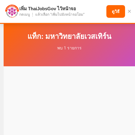
เพิ่ม ThaiJobsGov ไว้หน้าจอ
×
แบ่งปันโอกาส เพื่ออนาคตที่ก้าวหน้า
ดูวิธี
กดเมนู ⋮ แล้วเลือก "เพิ่มไปยังหน้าจอโฮม"
แท็ก: มหาวิทยาลัยเวสเทิร์น
พบ 1 รายการ