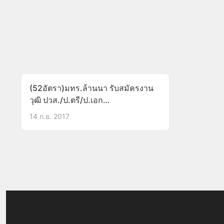
(52อัตรา)มทร.ล้านนา รับสมัครงาน
วุฒิ ปวส./ป.ตรี/ป.เอก
บัดนี้-25ก.ย.60ทางอินเทอร์เน็ต
14 ก.ย. 2017