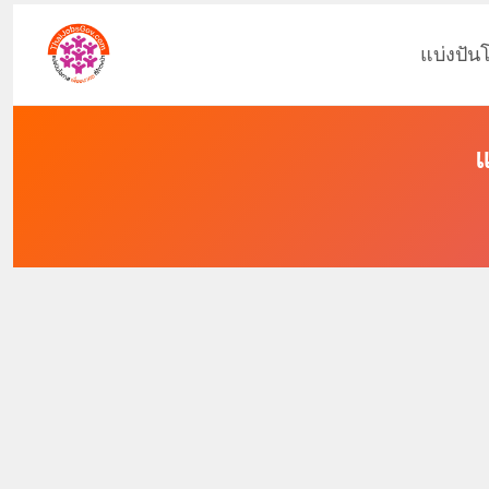
แบ่งปัน
แ