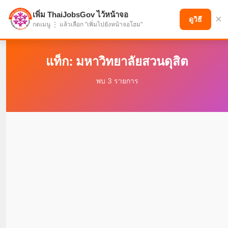
เพิ่ม ThaiJobsGov ไว้หน้าจอ
×
แบ่งปันโอกาส เพื่ออนาคตที่ก้าวหน้า
ดูวิธี
กดเมนู ⋮ แล้วเลือก "เพิ่มไปยังหน้าจอโฮม"
แท็ก: มหาวิทยาลัยสวนดุสิต
พบ 3 รายการ