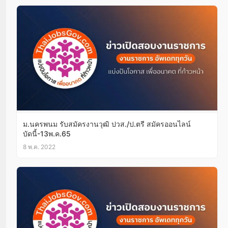
ม.นครพนม รับสมัครงานวุฒิ ปวส./ป.ตรี สมัครออนไลน์
บัดนี้-13พ.ค.65
8 พ.ค. 2022