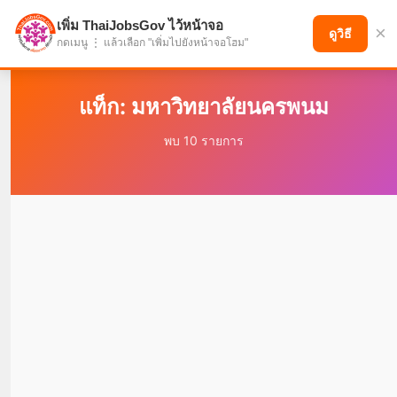
เพิ่ม ThaiJobsGov ไว้หน้าจอ
×
แบ่งปันโอกาส เพื่ออนาคตที่ก้าวหน้า
ดูวิธี
กดเมนู ⋮ แล้วเลือก "เพิ่มไปยังหน้าจอโฮม"
แท็ก: มหาวิทยาลัยนครพนม
พบ 10 รายการ