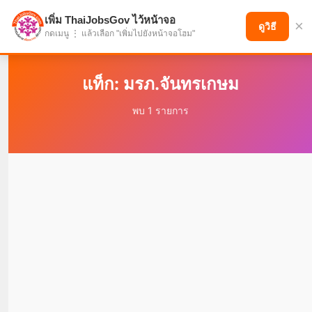
เพิ่ม ThaiJobsGov ไว้หน้าจอ
×
แบ่งปันโอกาส เพื่ออนาคตที่ก้าวหน้า
ดูวิธี
กดเมนู ⋮ แล้วเลือก "เพิ่มไปยังหน้าจอโฮม"
แท็ก: มรภ.จันทรเกษม
พบ 1 รายการ