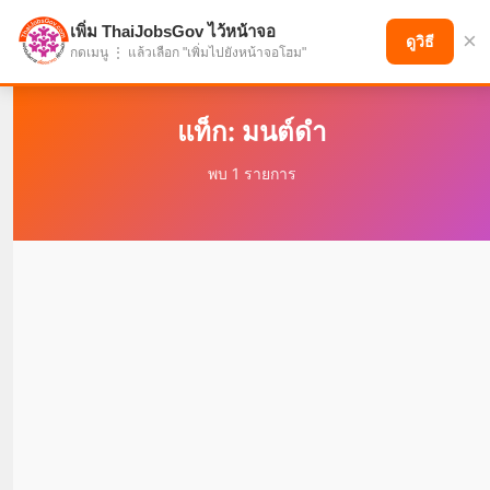
เพิ่ม ThaiJobsGov ไว้หน้าจอ
×
แบ่งปันโอกาส เพื่ออนาคตที่ก้าวหน้า
ดูวิธี
กดเมนู ⋮ แล้วเลือก "เพิ่มไปยังหน้าจอโฮม"
แท็ก: มนต์ดำ
พบ 1 รายการ