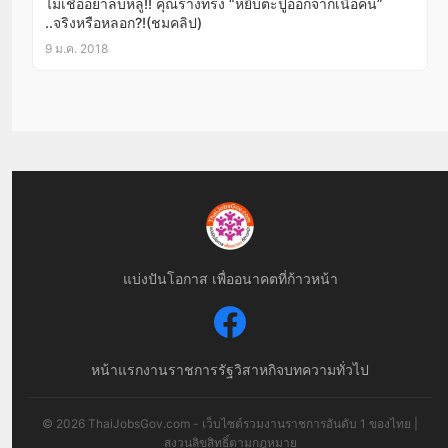
ไม่เชื่ออย่าลบหลู่!! คุณร่างทรง “หยิบตะปูออกจากเนื้อคน”
..จริงหรือหลอก?!(ชมคลิป)
9 ม.ค. 2018
แบ่งปันโอกาส เพื่ออนาคตที่ก้าวหน้า
หน้าแรก
งานราชการ
รัฐวิสาหกิจ
บทความทั่วไป
© 2026 ThaiJobsGov.com - เว็บไซต์รวมงานราชการอันดับ 1 ของไทย |
สงวนลิขสิทธิ์ตามกฎหมาย