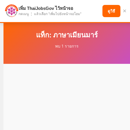
เพิ่ม ThaiJobsGov ไว้หน้าจอ
×
แบ่งปันโอกาส เพื่ออนาคตที่ก้าวหน้า
ดูวิธี
กดเมนู ⋮ แล้วเลือก "เพิ่มไปยังหน้าจอโฮม"
แท็ก: ภาษาเมียนมาร์
พบ 1 รายการ