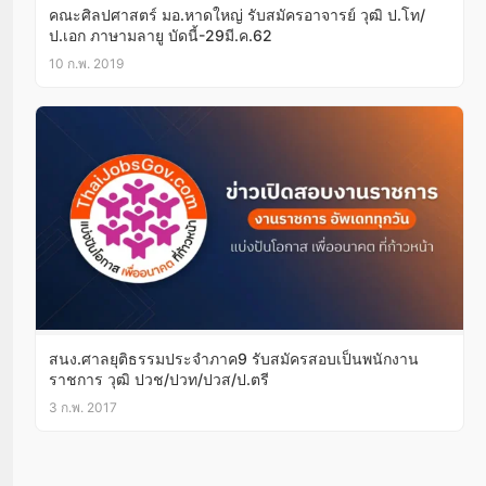
คณะศิลปศาสตร์ มอ.หาดใหญ่ รับสมัครอาจารย์ วุฒิ ป.โท/
ป.เอก ภาษามลายู บัดนี้-29มี.ค.62
10 ก.พ. 2019
สนง.ศาลยุติธรรมประจำภาค9 รับสมัครสอบเป็นพนักงาน
ราชการ วุฒิ ปวช/ปวท/ปวส/ป.ตรี
3 ก.พ. 2017