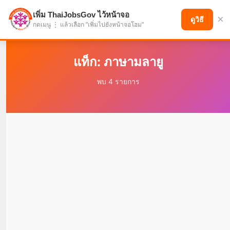
เพิ่ม ThaiJobsGov ไว้หน้าจอ
×
แบ่งปันโอกาส เพื่ออนาคตที่ก้าวหน้า
ดูวิธี
กดเมนู ⋮ แล้วเลือก "เพิ่มไปยังหน้าจอโฮม"
แท็ก: ภาษามลายู
พบ 4 รายการ