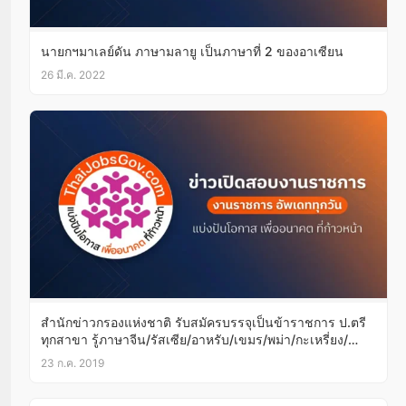
นายกฯมาเลย์ดัน ภาษามลายู เป็นภาษาที่ 2 ของอาเซียน
26 มี.ค. 2022
สำนักข่าวกรองแห่งชาติ รับสมัครบรรจุเป็นข้าราชการ ป.ตรี
ทุกสาขา รู้ภาษาจีน/รัสเซีย/อาหรับ/เขมร/พม่า/กะเหรี่ยง/
เวียดนาม/มลายู/อินโดฯ สมัครออนไลน์1-30ส.ค.62
23 ก.ค. 2019