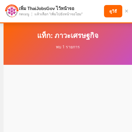
เพิ่ม ThaiJobsGov ไว้หน้าจอ
×
แบ่งปันโอกาส เพื่ออนาคตที่ก้าวหน้า
ดูวิธี
กดเมนู ⋮ แล้วเลือก "เพิ่มไปยังหน้าจอโฮม"
แท็ก: ภาวะเศรษฐกิจ
พบ 1 รายการ