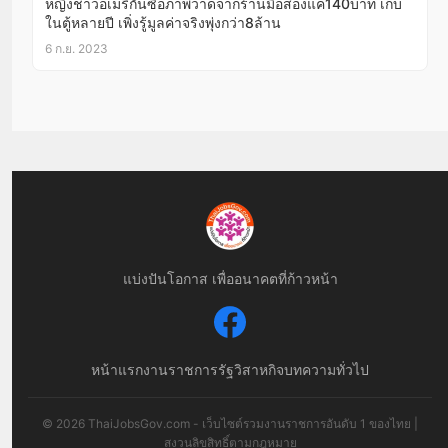
หญิงชาวอเมริกันซื้อภาพวาดจากร้านมือสองแค่140บาท เก็บ
ในตู้หลายปี เพิ่งรู้มูลค่าจริงพุ่งกว่า8ล้าน
6 ก.ย. 2023
แบ่งปันโอกาส เพื่ออนาคตที่ก้าวหน้า
หน้าแรก
งานราชการ
รัฐวิสาหกิจ
บทความทั่วไป
© 2026 ThaiJobsGov.com - เว็บไซต์รวมงานราชการอันดับ 1 ของไทย |
สงวนลิขสิทธิ์ตามกฎหมาย