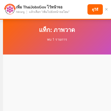
เพิ่ม ThaiJobsGov ไว้หน้าจอ
×
แบ่งปันโอกาส เพื่ออนาคตที่ก้าวหน้า
ดูวิธี
กดเมนู ⋮ แล้วเลือก "เพิ่มไปยังหน้าจอโฮม"
แท็ก: ภาพวาด
พบ 1 รายการ