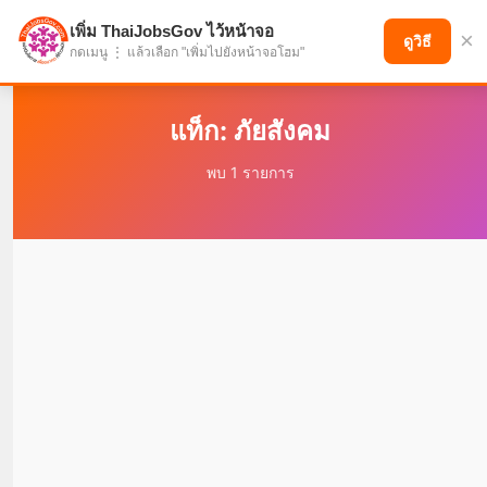
เพิ่ม ThaiJobsGov ไว้หน้าจอ
×
แบ่งปันโอกาส เพื่ออนาคตที่ก้าวหน้า
ดูวิธี
กดเมนู ⋮ แล้วเลือก "เพิ่มไปยังหน้าจอโฮม"
แท็ก: ภัยสังคม
พบ 1 รายการ