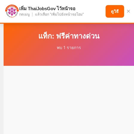
เพิ่ม ThaiJobsGov ไว้หน้าจอ
×
แบ่งปันโอกาส เพื่ออนาคตที่ก้าวหน้า
ดูวิธี
กดเมนู ⋮ แล้วเลือก "เพิ่มไปยังหน้าจอโฮม"
แท็ก: ฟรีค่าทางด่วน
พบ 1 รายการ